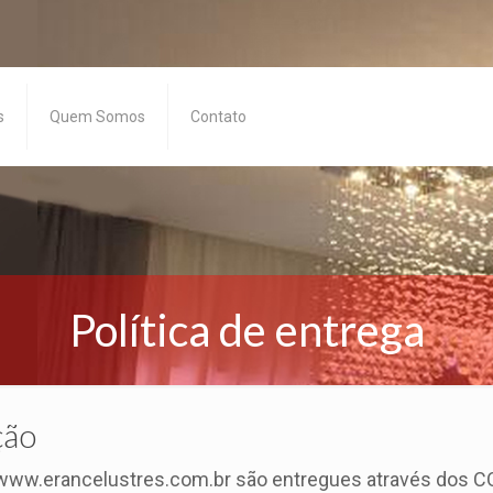
s
Quem Somos
Contato
Política de entrega
ção
 www.erancelustres.com.br são entregues através dos CO