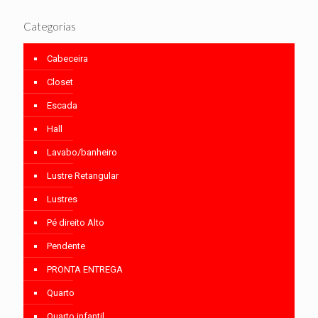
Categorias
Cabeceira
Closet
Escada
Hall
Lavabo/banheiro
Lustre Retangular
Lustres
Pé direito Alto
Pendente
PRONTA ENTREGA
Quarto
Quarto infantil