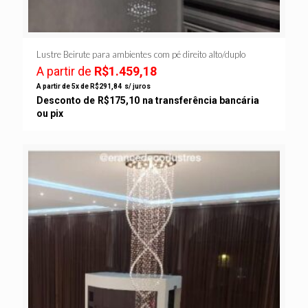
Lustre Beirute para ambientes com pé direito alto/duplo
A partir de
R$
1.459,18
A partir de 5x de
R$
291,84
s/ juros
Desconto de
R$
175,10
na transferência bancária
ou pix