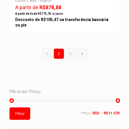
Lustre Cabul – espiral
A partir de
R$
878,88
A partir de 5x de
R$
175,78
s/ juros
Desconto de
R$
105,47
na transferência bancária
ou pix
1
2
3
4
Filtrar por Preço
Preço:
R$0
—
R$11.070
Filtrar