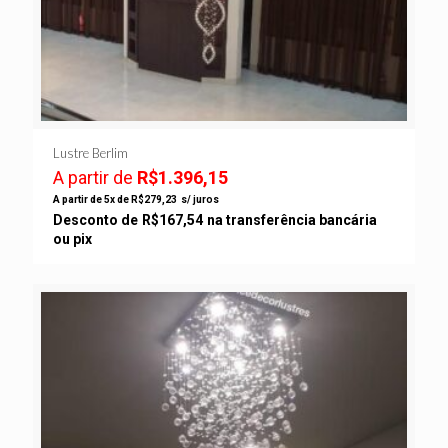
Lustre Berlim
A partir de
R$
1.396,15
A partir de 5x de
R$
279,23
s/ juros
Desconto de
R$
167,54
na transferência bancária
ou pix