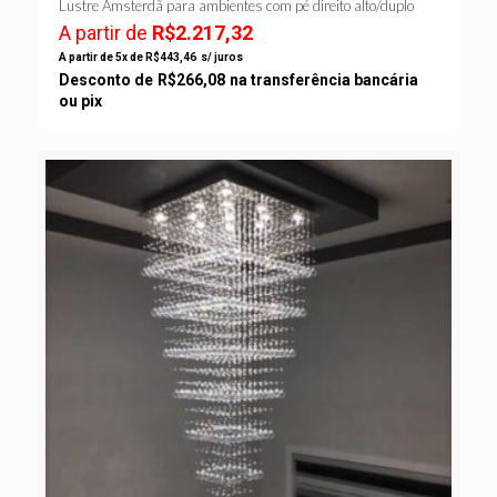
Lustre Amsterdã para ambientes com pé direito alto/duplo
A partir de
R$
2.217,32
A partir de 5x de
R$
443,46
s/ juros
Desconto de
R$
266,08
na transferência bancária
ou pix