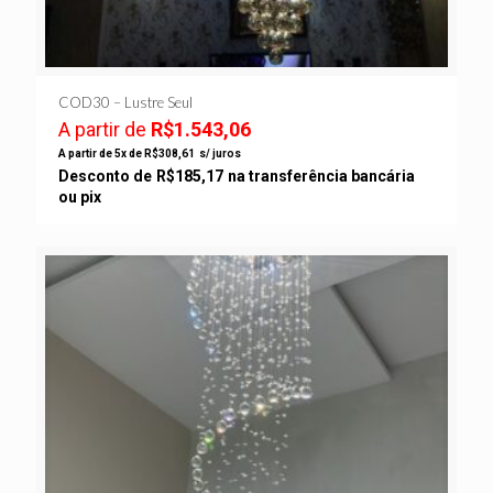
COD30 – Lustre Seul
A partir de
R$
1.543,06
A partir de 5x de
R$
308,61
s/ juros
Desconto de
R$
185,17
na transferência bancária
ou pix