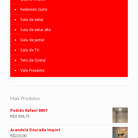
Redondo Curto
Sala de estar
Sala de estar alta
Sala de jantar
Sala de TV
Teto de Cristal
Vale Presente
Mais Produtos
Pedido Rafael 8857
R$
3.536,73
Arandela Dourada Import
R$
220,00