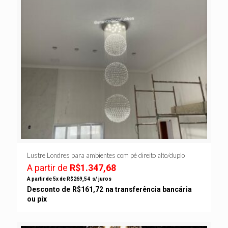
Lustre Londres para ambientes com pé direito alto/duplo
A partir de
R$
1.347,68
A partir de 5x de
R$
269,54
s/ juros
Desconto de
R$
161,72
na transferência bancária
ou pix