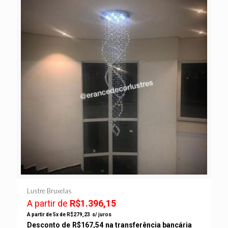
Lustre Bruxelas
A partir de
R$
1.396,15
A partir de 5x de
R$
279,23
s/ juros
Desconto de
R$
167,54
na transferência bancária