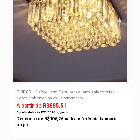
COD09 – Plafon/lustre Capri para quarto, sala de estar,
closet, ambientes baixos, apartamento
A partir de
R$
885,51
A partir de 5x de
R$
177,10
s/ juros
Desconto de
R$
106,26
na transferência bancária
ou pix