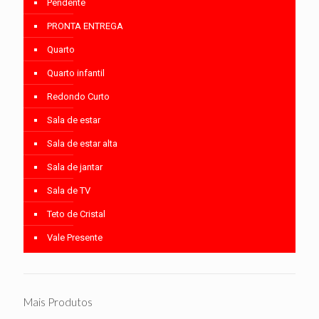
Pendente
PRONTA ENTREGA
Quarto
Quarto infantil
Redondo Curto
Sala de estar
Sala de estar alta
Sala de jantar
Sala de TV
Teto de Cristal
Vale Presente
Mais Produtos