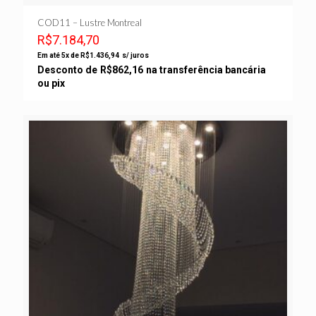
COD11 – Lustre Montreal
R$
7.184,70
Em até 5x de
R$
1.436,94
s/ juros
Desconto de
R$
862,16
na transferência bancária
ou pix