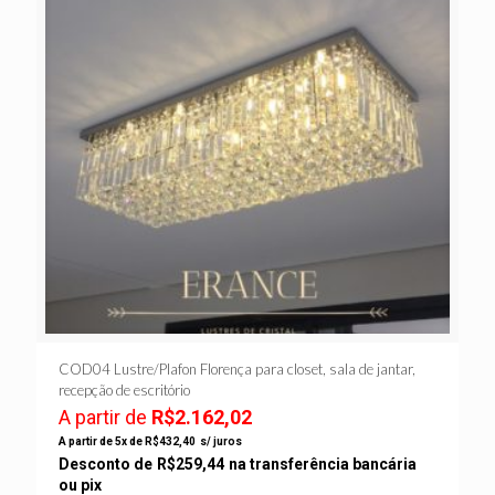
COD04 Lustre/Plafon Florença para closet, sala de jantar,
recepção de escritório
A partir de
R$
2.162,02
A partir de 5x de
R$
432,40
s/ juros
Desconto de
R$
259,44
na transferência bancária
ou pix