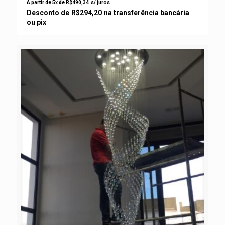
A partir de 5x de
R$
490,34
s/ juros
Desconto de
R$
294,20
na transferência bancária
ou pix