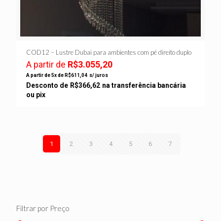
COD12 – Lustre Dubai para ambientes com pé direito duplo
A partir de
R$
3.055,20
A partir de 5x de
R$
611,04
s/ juros
Desconto de
R$
366,62
na transferência bancária
ou pix
1
2
3
4
5
6
7
Filtrar por Preço