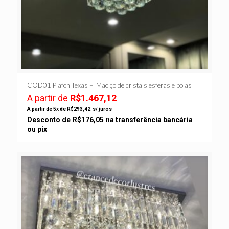
COD01 Plafon Texas – Maciço de cristais esferas e bolas
A partir de
R$
1.467,12
A partir de 5x de
R$
293,42
s/ juros
Desconto de
R$
176,05
na transferência bancária
ou pix