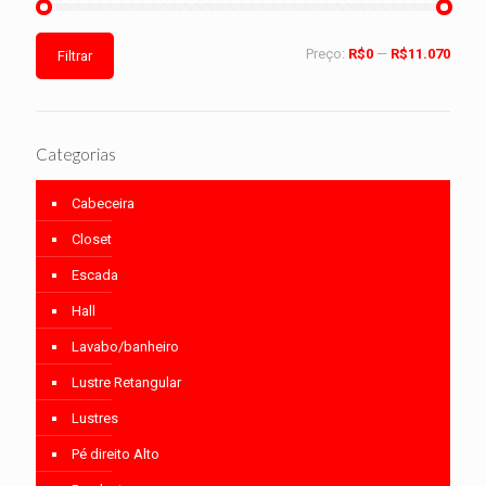
Preço:
R$0
—
R$11.070
Filtrar
Categorias
Cabeceira
Closet
Escada
Hall
Lavabo/banheiro
Lustre Retangular
Lustres
Pé direito Alto