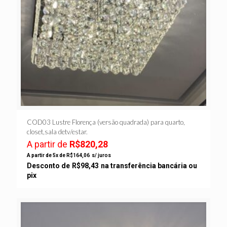
COD03 Lustre Florença (versão quadrada) para quarto,
closet,sala detv/estar.
A partir de
R$
820,28
A partir de 5x de
R$
164,06
s/ juros
Desconto de
R$
98,43
na transferência bancária ou
pix