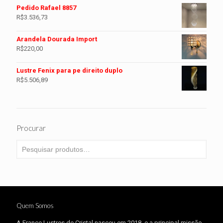
Pedido Rafael 8857
R$
3.536,73
Arandela Dourada Import
R$
220,00
Lustre Fenix para pe direito duplo
R$
5.506,89
Procurar
Quem Somos
A Erance Lustres de Cristal nasceu em 2018, e a principal missão