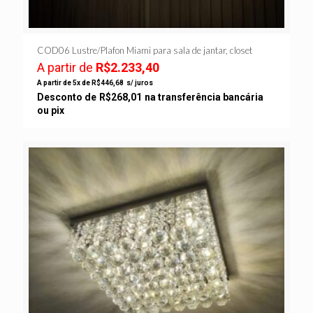
COD06 Lustre/Plafon Miami para sala de jantar, closet
A partir de
R$
2.233,40
A partir de 5x de
R$
446,68
s/ juros
Desconto de
R$
268,01
na transferência bancária
ou pix