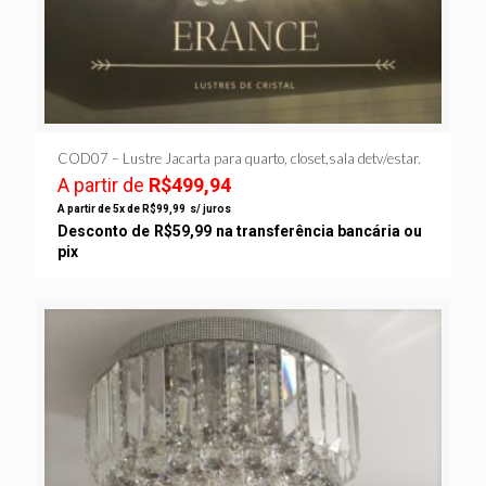
COD07 – Lustre Jacarta para quarto, closet,sala detv/estar.
A partir de
R$
499,94
A partir de 5x de
R$
99,99
s/ juros
Desconto de
R$
59,99
na transferência bancária ou
pix