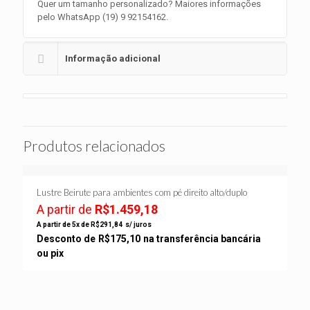
Quer um tamanho personalizado? Maiores informações
pelo WhatsApp (19) 9 92154162.
Informação adicional
Produtos relacionados
Lustre Beirute para ambientes com pé direito alto/duplo
A partir de
R$
1.459,18
A partir de 5x de
R$
291,84
s/ juros
Desconto de
R$
175,10
na transferência bancária
ou pix