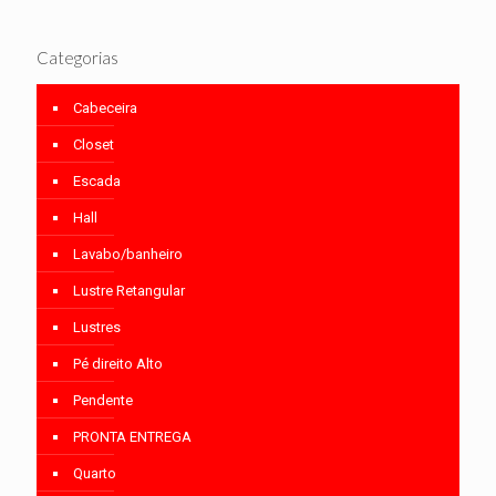
Categorias
Cabeceira
Closet
Escada
Hall
Lavabo/banheiro
Lustre Retangular
Lustres
Pé direito Alto
Pendente
PRONTA ENTREGA
Quarto