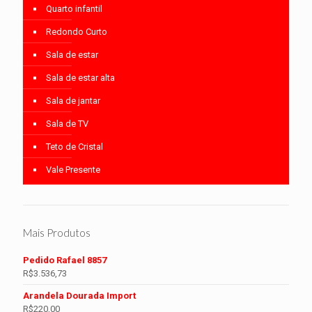
Quarto infantil
Redondo Curto
Sala de estar
Sala de estar alta
Sala de jantar
Sala de TV
Teto de Cristal
Vale Presente
Mais Produtos
Pedido Rafael 8857
R$
3.536,73
Arandela Dourada Import
R$
220,00