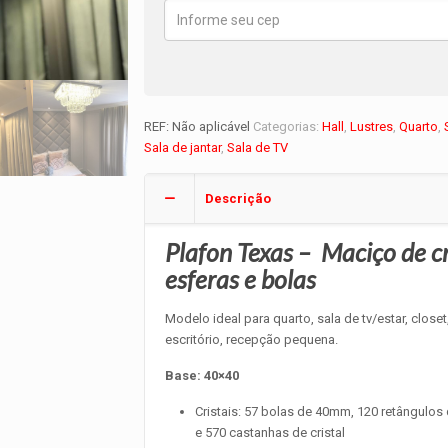
REF:
Não aplicável
Categorias:
Hall
,
Lustres
,
Quarto
,
Sala de jantar
,
Sala de TV
Descrição
Plafon Texas – Maciço de cr
esferas e bolas
Modelo ideal para quarto, sala de tv/estar, closet
escritório, recepção pequena.
Base: 40×40
Cristais: 57 bolas de 40mm, 120 retângulo
e 570 castanhas de cristal