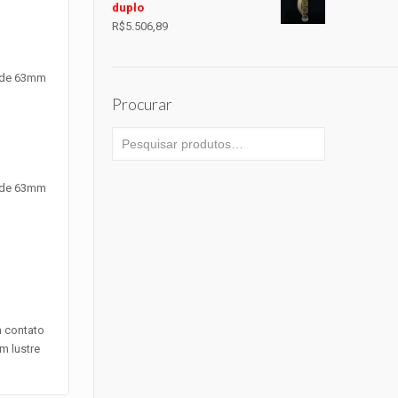
duplo
R$
5.506,89
s de 63mm
Procurar
s de 63mm
 contato
m lustre