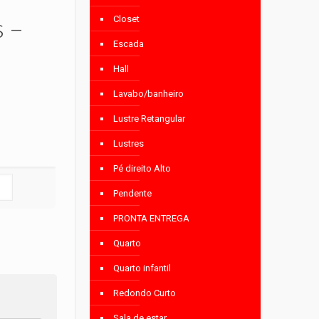
s –
Closet
Escada
Hall
Lavabo/banheiro
Lustre Retangular
Lustres
Pé direito Alto
Pendente
PRONTA ENTREGA
Quarto
Quarto infantil
Redondo Curto
Sala de estar