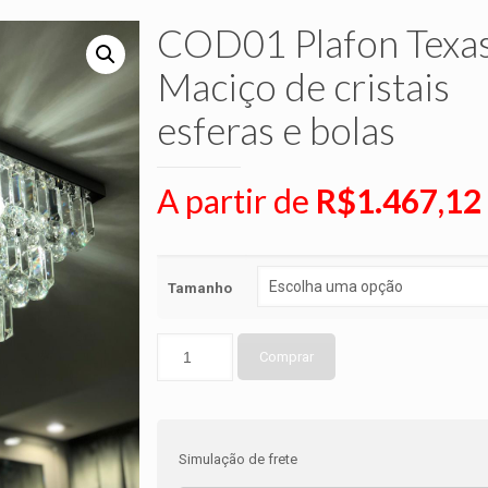
COD01 Plafon Texa
Maciço de cristais
esferas e bolas
A partir de
R$
1.467,12
Tamanho
Comprar
Simulação de frete