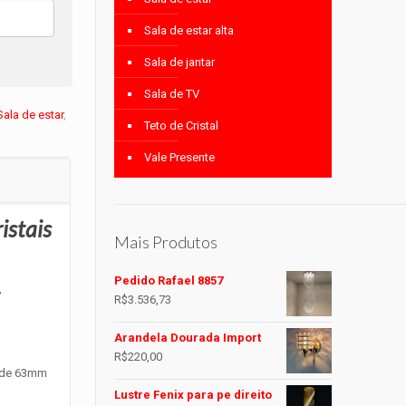
Sala de estar alta
Sala de jantar
Sala de TV
Sala de estar
,
Teto de Cristal
Vale Presente
istais
Mais Produtos
Pedido Rafael 8857
,
R$
3.536,73
Arandela Dourada Import
R$
220,00
s de 63mm
Lustre Fenix para pe direito