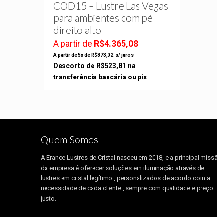
COD15 – Lustre Las Vegas
para ambientes com pé
direito alto
A partir de
R$
4.365,08
A partir de 5x de
R$
873,02
s/ juros
Desconto de
R$
523,81
na
transferência bancária ou pix
Quem Somos
A Erance Lustres de Cristal nasceu em 2018, e a principal miss
da empresa é oferecer soluções em iluminação através de
lustres em cristal legítimo , personalizados de acordo com a
necessidade de cada cliente , sempre com qualidade e preço
justo.