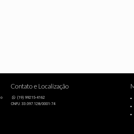
Contato e Localização
M
ão
(19) 99215-4162
CNPJ: 33.097.128/0001-74