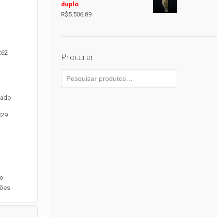
duplo
R$
5.506,89
262
Procurar
zado
329
so
ões.