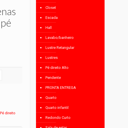
enas
Closet
Escada
 pé
Hall
Lavabo/banheiro
Lustre Retangular
Lustres
Pé direito Alto
Pendente
PRONTA ENTREGA
Quarto
Quarto infantil
,
Pé direito
Redondo Curto
Sala de estar