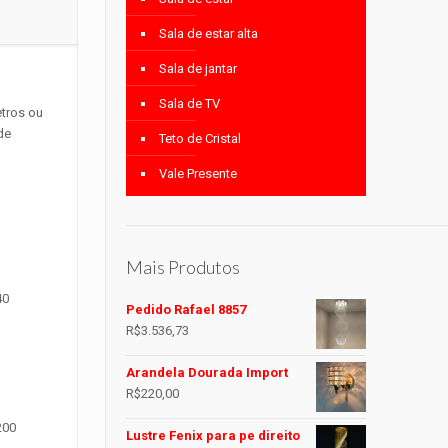
Sala de estar alta
Sala de jantar
Sala de TV
etros ou
de
Teto de Cristal
Vale Presente
Mais Produtos
40
Pedido Rafael 8857
R$
3.536,73
Arandela Dourada Import
R$
220,00
200
Lustre Fenix para pe direito