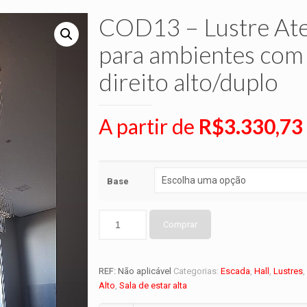
COD13 – Lustre At
para ambientes com
direito alto/duplo
A partir de
R$
3.330,73
Base
Comprar
REF:
Não aplicável
Categorias:
Escada
,
Hall
,
Lustres
Alto
,
Sala de estar alta