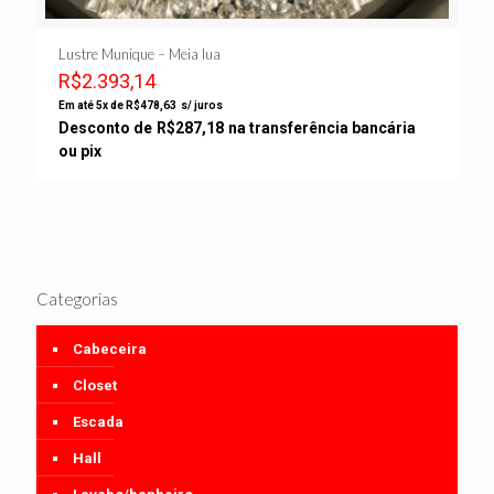
Lustre Munique – Meia lua
R$
2.393,14
Em até 5x de
R$
478,63
s/ juros
Desconto de
R$
287,18
na transferência bancária
ou pix
Categorias
Cabeceira
Closet
Escada
Hall