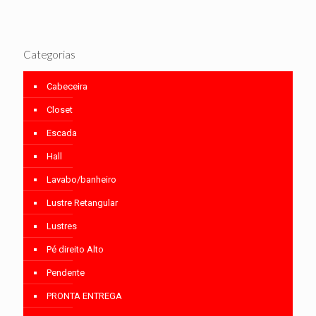
Categorias
Cabeceira
Closet
Escada
Hall
Lavabo/banheiro
Lustre Retangular
Lustres
Pé direito Alto
Pendente
PRONTA ENTREGA