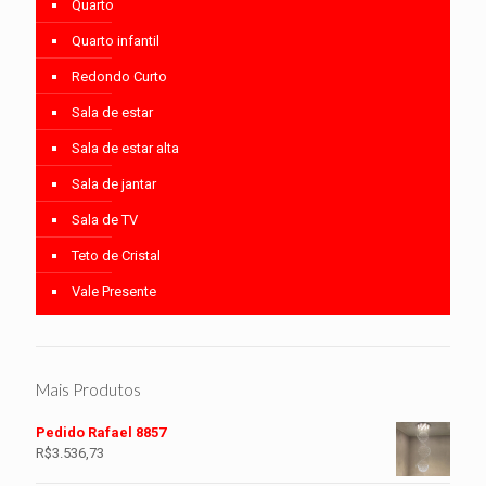
Quarto
Quarto infantil
Redondo Curto
Sala de estar
Sala de estar alta
Sala de jantar
Sala de TV
Teto de Cristal
Vale Presente
Mais Produtos
Pedido Rafael 8857
R$
3.536,73